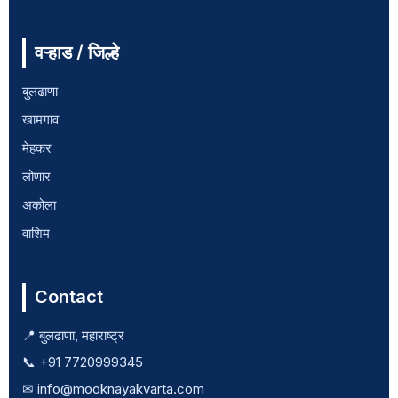
वऱ्हाड / जिल्हे
बुलढाणा
खामगाव
मेहकर
लोणार
अकोला
वाशिम
Contact
📍 बुलढाणा, महाराष्ट्र
📞 +91 7720999345
✉ info@mooknayakvarta.com